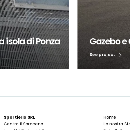
 isola di Ponza
Gazebo e 
See project
Sportiello SRL
Home
Centro Il Saraceno
La nostra St